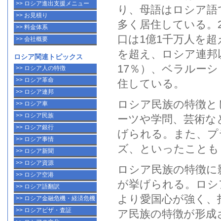
>> ロシア進出支援メニュー
り、母語は
ロシア語
>> お見積り
多く居住している。2
>> 料金体系
口は1億1千万人を超
>> 会社概要
を超え、
ロシア連邦
ロシア関連トピックス
17％）、ベラルーシ
>> ロシア人の特徴
>> ロシア革命
住している。
>> ロシア連邦
ロシア民族
の特徴と
>> ロシア車
>> ロシア民族
ーツや学問、芸術な
>> ロシア銀行
げられる。また、プ
>> ロシア事情
ズ、といったことも
>> ロシア新聞
>> ロシア資源
ロシア民族
の特徴に
>> ロシア空港
が挙げられる。
ロシ
>> ロシア語翻訳
より愛国心が強く、
>> ロシア金融危機・経済危機
>> ロシアビザ・査証
ア民族
の特徴が形成