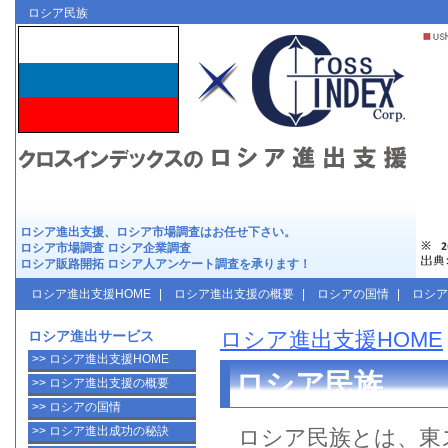
ロシア進出支援は
クロスインデックス
ロシア民族
ロシア進出
支援、
ロシア市場調査
はお任せ下さい。
ロシア市場調査
ロシア企業調査
ロシア販路開拓
ロシア人アンケート調査
を承ります！
ロシア進出支援HOME
|
ロシア進出支援の概要
|
ロシアの国情
|
ロシ
ロシア進出支援HOME
ロシア進出サービス
>> ロシア進出支援HOME
ロシア民族
>> ロシア進出支援の概要
>> ロシアの国情
>> ロシア進出成功の秘訣
ロシア民族
とは、東