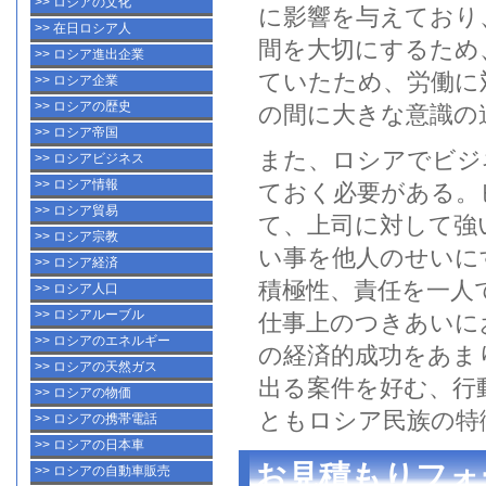
>> ロシアの文化
に影響を与えており
>> 在日ロシア人
間を大切にするため
>> ロシア進出企業
ていたため、労働に
>> ロシア企業
>> ロシアの歴史
の間に大きな意識の
>> ロシア帝国
また、
ロシア
でビジ
>> ロシアビジネス
>> ロシア情報
ておく必要がある。
>> ロシア貿易
て、上司に対して強
>> ロシア宗教
い事を他人のせいに
>> ロシア経済
積極性、責任を一人
>> ロシア人口
>> ロシアルーブル
仕事上のつきあいに
>> ロシアのエネルギー
の経済的成功をあま
>> ロシアの天然ガス
出る案件を好む、行
>> ロシアの物価
とも
ロシア民族
の特
>> ロシアの携帯電話
>> ロシアの日本車
お見積もりフォ
>> ロシアの自動車販売