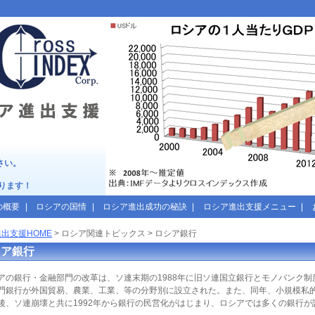
デックス
さい。
ります！
の概要
|
ロシアの国情
|
ロシア進出成功の秘訣
|
ロシア進出支援メニュー
|
出支援HOME
>
ロシア関連
トピックス >
ロシア銀行
シア銀行
ア
の銀行・金融部門の改革は、ソ連末期の1988年に旧ソ連国立銀行とモノバンク制
門銀行が外国貿易、農業、工業、等の分野別に設立された。また、同年、小規模私
後、ソ連崩壊と共に1992年から銀行の民営化がはじまり、
ロシア
では多くの銀行が