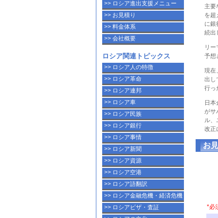
>> ロシア進出支援メニュー
主要
>> お見積り
を超
に銀
>> 料金体系
続出
>> 会社概要
リー
ロシア関連トピックス
予想
>> ロシア人の特徴
現在
>> ロシア革命
出し
行っ
>> ロシア連邦
>> ロシア車
日本
がサ
>> ロシア民族
ル、
>> ロシア銀行
改正
>> ロシア事情
お
>> ロシア新聞
>> ロシア資源
>> ロシア空港
>> ロシア語翻訳
>> ロシア金融危機・経済危機
>> ロシアビザ・査証