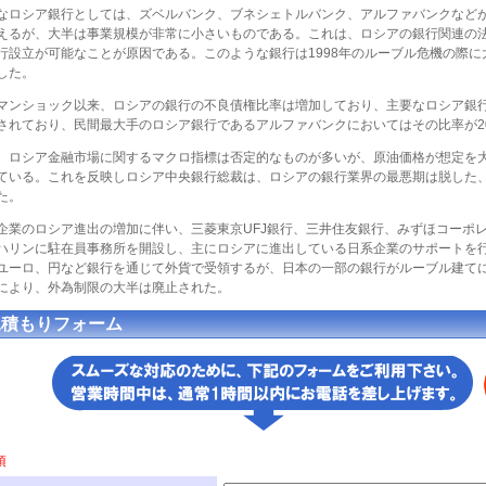
な
ロシア銀行
としては、ズベルバンク、ブネシェトルバンク、アルファバンクなど
えるが、大半は事業規模が非常に小さいものである。これは、
ロシア
の銀行関連の
行設立が可能なことが原因である。このような銀行は1998年のルーブル危機の際
した。
マンショック以来、
ロシア
の銀行の不良債権比率は増加しており、主要な
ロシア銀
されており、民間最大手の
ロシア銀行
であるアルファバンクにおいてはその比率が2
、
ロシア金融市場
に関するマクロ指標は否定的なものが多いが、原油価格が想定を
ている。これを反映し
ロシア中央銀行
総裁は、
ロシア
の銀行業界の最悪期は脱した
た。
企業の
ロシア進出
の増加に伴い、三菱東京UFJ銀行、三井住友銀行、みずほコーポ
ハリンに駐在員事務所を開設し、主に
ロシア
に進出している日系企業のサポートを
ユーロ、円など銀行を通じて外貨で受領するが、日本の一部の銀行がルーブル建てに
により、外為制限の大半は廃止された。
見積もりフォーム