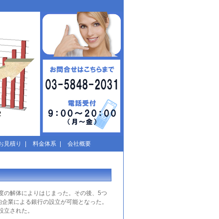
お見積り
|
料金体系
|
会社概要
度の解体によりはじまった。その後、5つ
的企業による銀行の設立が可能となった。
設立された。