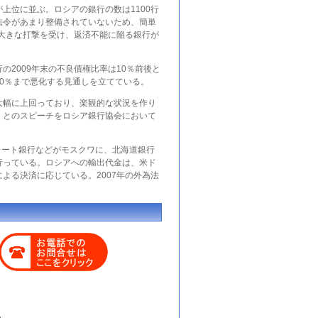
が上位に並ぶ。
ロシア
の銀行の数は1100行
法令があまり整備されていないため、簡単
に大きな打撃を受け、返済不能に陥る銀行が
行
の2009年末の不良債権比率は10％前後と
0％まで悪化する見通しを立てている。
大幅に上回っており、楽観的な状況を作り
、とのスピーチを
ロシア銀行協会
において
レート銀行などがモスクワに、北海道銀行
行っている。
ロシア
への輸出代金は、米ド
よる決済に応じている。2007年の外為法