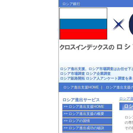
ロシア進出支援は
クロスイン
ロシア銀行
ロシア進出
支援、
ロシア市場調査
はお任せ下
ロシア市場調査
ロシア企業調査
ロシア販路開拓
ロシア人アンケート調査
を承
ロシア進出支援HOME
|
ロシア進出支援
ロシア進
ロシア進出サービス
ロ
>> ロシア進出支援HOME
>> ロシア進出支援の概要
ロシ
>> ロシアの国情
の専
>> ロシア進出成功の秘訣
その