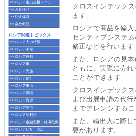
>> ロシア進出支援メニュー
クロスインデックス
>> お見積り
ます。
>> 料金体系
>> 会社概要
ロシア
で商品を輸入
ロシア関連トピックス
センティブシステム
>> ロシア人の特徴
修正などを行います
>> ロシア革命
>> ロシア連邦
また、
ロシア
の見本
>> ロシア車
ともに、実際に売れ
>> ロシア民族
ことができます。
>> ロシア銀行
>> ロシア事情
クロスインデックス
>> ロシア新聞
よび出展申請の代行
>> ロシア資源
までアレンジするこ
>> ロシア空港
>> ロシア語翻訳
また、輸出入に際し
>> ロシア金融危機・経済危機
要があります。
>> ロシアビザ・査証